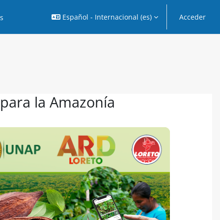
Español - Internacional ‎(es)‎
Acceder
os
 para la Amazonía