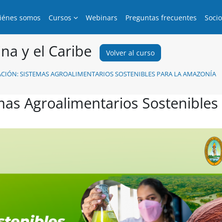
iénes somos
Cursos
Webinars
Preguntas frecuentes
Soci
na y el Caribe
Volver al curso
ACIÓN: SISTEMAS AGROALIMENTARIOS SOSTENIBLES PARA LA AMAZONÍA
mas Agroalimentarios Sostenibles