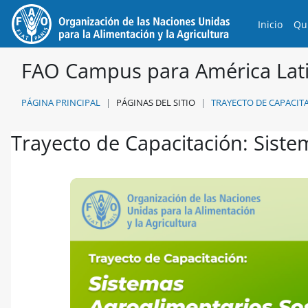
Salta al contenido principal
Inicio
Qu
FAO Campus para América Lati
PÁGINA PRINCIPAL
PÁGINAS DEL SITIO
TRAYECTO DE CAPACIT
Trayecto de Capacitación: Siste
Requisitos de finalización