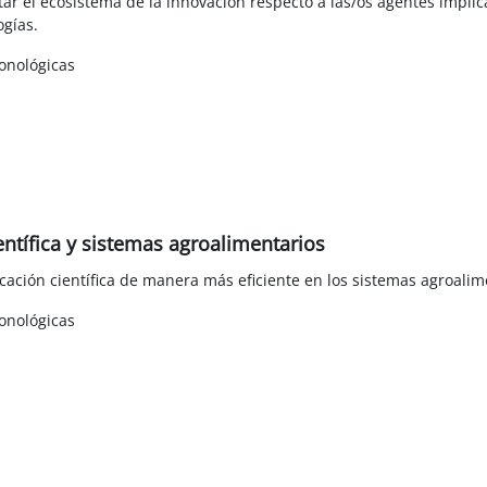
ar el ecosistema de la innovación respecto a las/os agentes implicad
ogías.
onológicas
ntífica y sistemas agroalimentarios
cación científica de manera más eficiente en los sistemas agroalime
onológicas