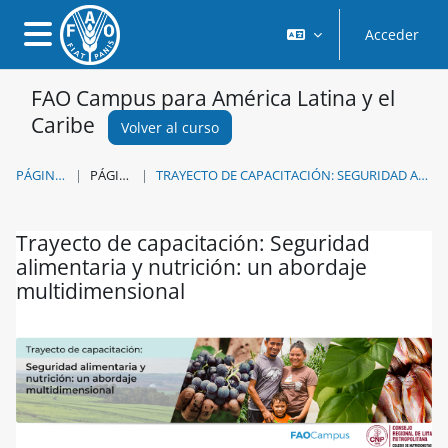
Salta al contenido principal
Acceder
Panel lateral
FAO Campus para América Latina y el
Caribe
Volver al curso
PÁGINA PRINCIPAL
PÁGINAS DEL SITIO
TRAYECTO DE CAPACITACIÓN: SEGURIDAD ALIMENTARIA Y NUTRICIÓN: UN ABORDAJE MULTIDIMENSIONAL
Trayecto de capacitación: Seguridad
alimentaria y nutrición: un abordaje
multidimensional
Requisitos de finalización