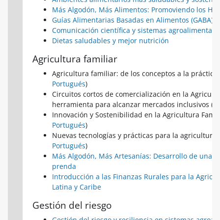
Más Algodón, Más Alimentos: Promoviendo los Hue
Guías Alimentarias Basadas en Alimentos (GABA) d
Comunicación científica y sistemas agroalimentari
Dietas saludables y mejor nutrición
Agricultura familiar
Agricultura familiar: de los conceptos a la práctica 
Portugués
)
Circuitos cortos de comercialización en la Agricult
herramienta para alcanzar mercados inclusivos (
E
Innovación y Sostenibilidad en la Agricultura Famili
Portugués
)
Nuevas tecnologías y prácticas para la agricultura f
Portugués
)
Más Algodón, Más Artesanías: Desarrollo de una min
prenda
Introducción a las Finanzas Rurales para la Agricu
Latina y Caribe
Gestión del riesgo
Gestión del riesgo y resiliencia en sistemas agroal