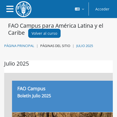
Salta al contenido principal
Acceder
Panel lateral
FAO Campus para América Latina y el
Caribe
Volver al curso
PÁGINA PRINCIPAL
PÁGINAS DEL SITIO
JULIO 2025
Julio 2025
Requisitos de finalización
FAO Campus
Boletín Julio 2025