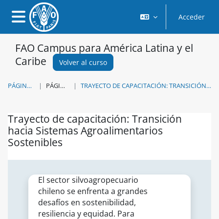
Salta al contenido principal
Acceder
Panel lateral
FAO Campus para América Latina y el
Caribe
Volver al curso
PÁGINA PRINCIPAL
PÁGINAS DEL SITIO
TRAYECTO DE CAPACITACIÓN: TRANSICIÓN HACIA SISTEMAS AGROALIMENTARIOS SOSTENIBLES
Trayecto de capacitación: Transición
hacia Sistemas Agroalimentarios
Sostenibles
Requisitos de finalización
El sector silvoagropecuario
chileno se enfrenta a grandes
desafíos en sostenibilidad,
resiliencia y equidad. Para