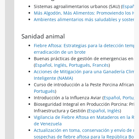
Sistemas agroalimentarios urbanos (SAU) (
Español
Más Algodón, Más Alimentos: Promoviendo los Hue
Ambientes alimentarios más saludables y sosteni
Sanidad animal
Fiebre Aftosa: Estrategias para la detección tempr
erradicación de un brote
Buenas prácticas de gestión de emergencias en s
(
Español
,
Inglés
,
Portugués
,
Francés
)
Acciones de Mitigación para una Ganadería Climá
Inteligente (NAMA)
Curso de introducción a la Peste Porcina Africana (
Portugués
)
Introducción a la Influenza Aviar (
Español
,
Portugu
Bioseguridad Integral en Producción Porcina: Princ
Infraestructura y Gestión (
Español
,
Inglés
)
Vigilancia de Fiebre Aftosa en Mataderos en la Rep
de Venezuela
Actualización en toma, conservación y envío de m
sospechas de fiebre aftosa para la República Boli