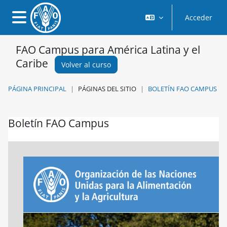
Salta al contenido principal
Acceder
Panel lateral
FAO Campus para América Latina y el
Caribe
Volver al curso
PÁGINA PRINCIPAL
PÁGINAS DEL SITIO
BOLETÍN FAO CAMPUS
Boletín FAO Campus
Requisitos de finalización