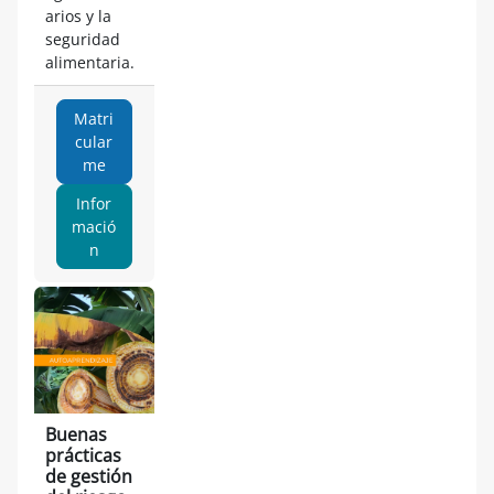
arios y la
seguridad
alimentaria.
Matri
cular
me
Infor
mació
n
Buenas
prácticas
de gestión