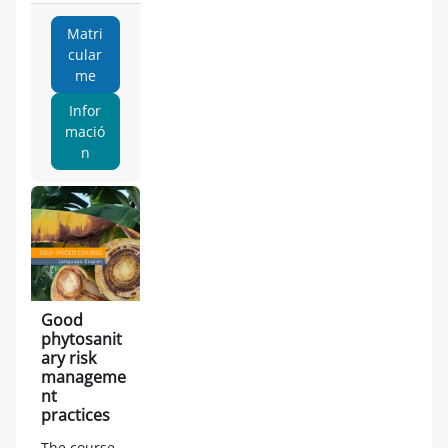
Matri
cular
me
Infor
mació
n
Good
phytosanit
ary risk
manageme
nt
practices
The course