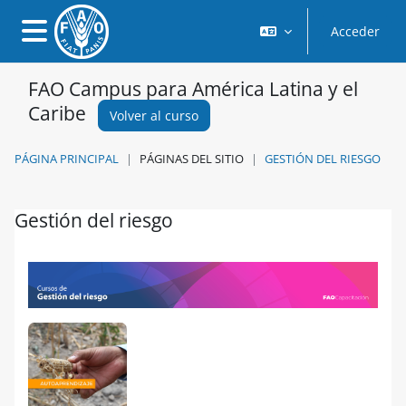
Salta al contenido principal
Acceder
Panel lateral
FAO Campus para América Latina y el
Caribe
Volver al curso
PÁGINA PRINCIPAL
PÁGINAS DEL SITIO
GESTIÓN DEL RIESGO
Gestión del riesgo
Requisitos de finalización