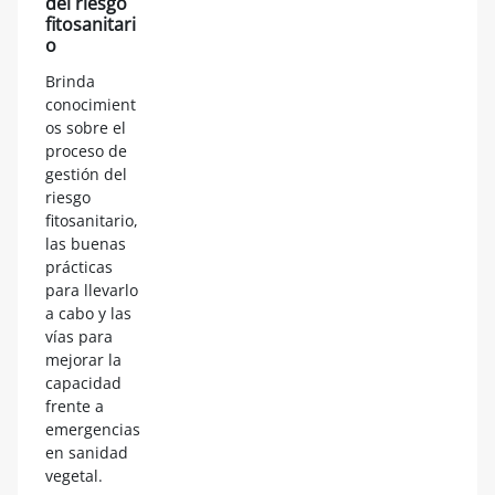
del riesgo
fitosanitari
o
Brinda
conocimient
os sobre el
proceso de
gestión del
riesgo
fitosanitario,
las buenas
prácticas
para llevarlo
a cabo y las
vías para
mejorar la
capacidad
frente a
emergencias
en sanidad
vegetal.