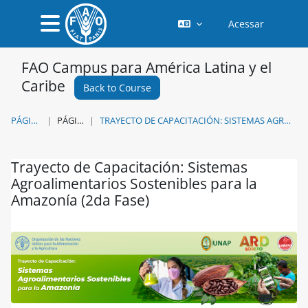
Ir para o conteúdo principal
Acessar
Painel lateral
FAO Campus para América Latina y el
Caribe
Back to Course
PÁGINA INICIAL
PÁGINAS DO SITE
TRAYECTO DE CAPACITACIÓN: SISTEMAS AGROALIMENTARIOS SOSTENIBLES PARA LA AMAZONÍA (2DA FASE)
Trayecto de Capacitación: Sistemas
Agroalimentarios Sostenibles para la
Amazonía (2da Fase)
Condições de conclusão