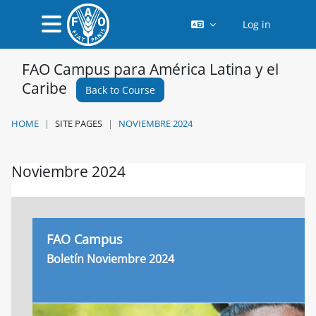
Skip to main content
Log in
Side panel
FAO Campus para América Latina y el
Caribe
Back to Course
HOME
SITE PAGES
NOVIEMBRE 2024
Noviembre 2024
Completion requirements
FAO Campus
Boletín Noviembre 2024