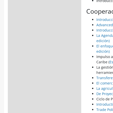
Introducci
Cooperac
Introducc
Advanced 
Introducc
La Agenda
edición)
El enfoqu
edición)
Impulso a
Caribe (
E
La gestió
herramien
Transfere
El comerc
La agricu
De Proye
Ciclo de P
Introduct
Trade Pol