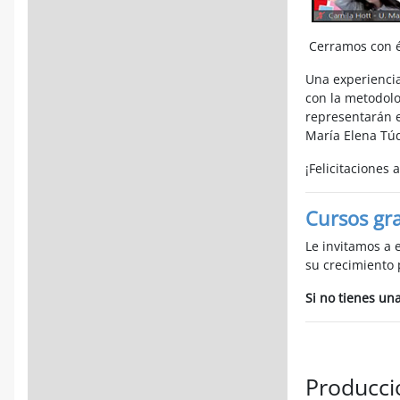
Cerramos con éx
Una experienci
con la metodol
representarán e
María Elena Túq
¡Felicitaciones 
Cursos gra
Le invitamos a 
su crecimiento 
Si no tienes un
Producci