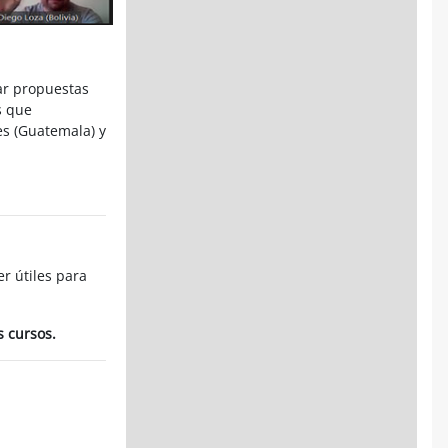
ar propuestas
s que
s (Guatemala) y
r útiles para
s cursos.