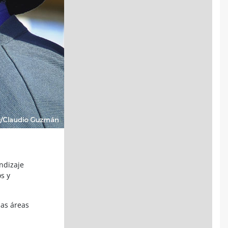
ndizaje
s y
sas áreas