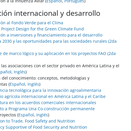
ón a la Influenza Aviar (
Español
,
Portugués
)
ión internacional y desarrollo
ión al Fondo Verde para el Clima
Project Design for the Green Climate Fund
ión a inversiones y financiamiento para el desarrollo
 2030 y las oportunidades para las sociedades rurales (2da
e de marco lógico y su aplicación en los proyectos FAO (2da
 las asociaciones con el sector privado en América Latina y el
spañol
,
Inglés
)
n del conocimiento: conceptos, metodologías y
tas (
Español
,
Inglés
)
ncia tecnológica para la innovación agroalimentaria
io agrícola internacional en América Latina y el Caribe
ltura en los acuerdos comerciales internacionales
cto a Programa Una Co-construcción permanente
royectos (
Español
,
Inglés
)
ion to Trade, Food Safety and Nutrition
icy Supportive of Food Security and Nutrition