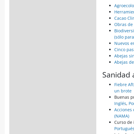
Agroecolo
Herramien
Cacao Cli
Obras de 
Biodivers
(sólo para
Nuevos en
Cinco pas
Abejas si
Abejas de
Sanidad 
Fiebre Af
un brote
Buenas pr
Inglés
,
Po
Acciones 
(NAMA)
Curso de 
Portugué