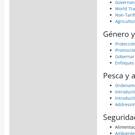
Governanc
World Tra
Non-Tarif
Agricultu
Género y
Protecció
Promoción
Gobernar 
Enfoques 
Pesca y a
Ordenamie
Introduct
Introduct
Addressin
Seguridad
Alimentac
Ambientes