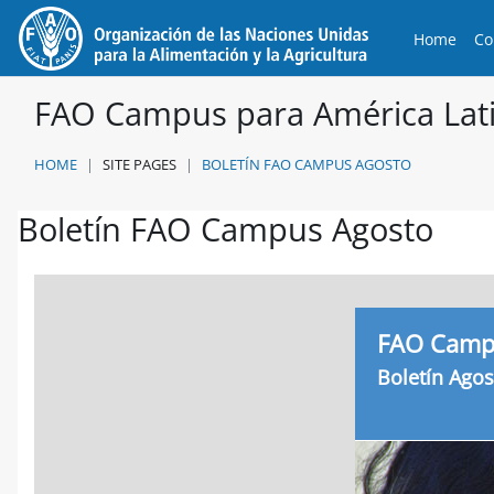
Skip to main content
Home
Co
FAO Campus para América Lati
HOME
SITE PAGES
BOLETÍN FAO CAMPUS AGOSTO
Boletín FAO Campus Agosto
Completion requirements
FAO Camp
Boletín Ago