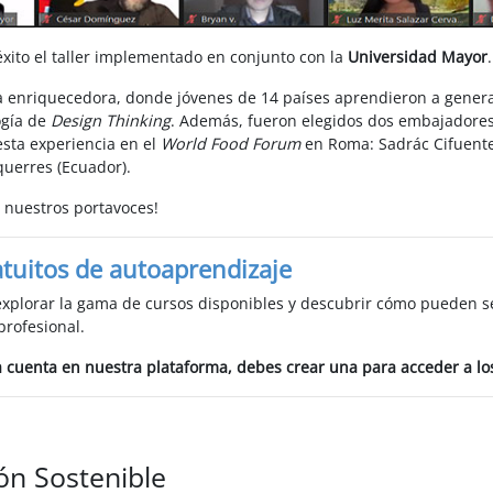
ito el taller implementado en conjunto con la
Universidad Mayor
.
a enriquecedora, donde jóvenes de 14 países aprendieron a gener
ogía de
Design Thinking
. Además, fueron elegidos dos embajadore
sta experiencia en el
World Food Forum
en Roma: Sadrác Cifuente
uerres (Ecuador).
a nuestros portavoces!
tuitos de autoaprendizaje
explorar la gama de cursos disponibles y descubrir cómo pueden se
profesional.
a cuenta en nuestra plataforma, debes crear una para acceder a lo
ón Sostenible