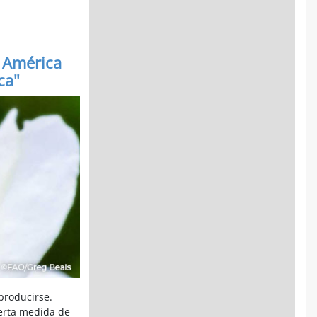
 América
ca"
eproducirse.
ierta medida de