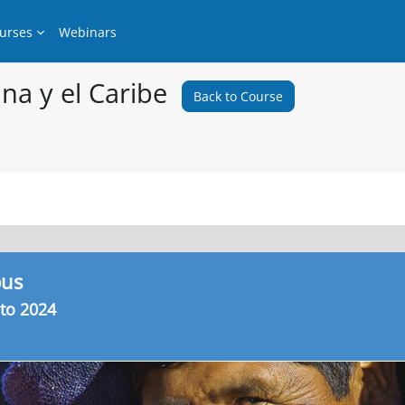
urses
Webinars
na y el Caribe
Back to Course
us
sto 2024