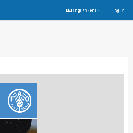
English ‎(en)‎
Log in