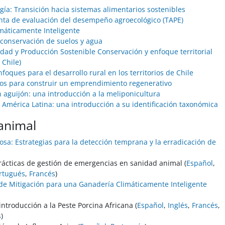
gía: Transición hacia sistemas alimentarios sostenibles
ta de evaluación del desempeño agroecológico (TAPE)
máticamente Inteligente
conservación de suelos y agua
idad y Producción Sostenible Conservación y enfoque territorial
 Chile)
foques para el desarrollo rural en los territorios de Chile
os para construir un emprendimiento regenerativo
n aguijón: una introducción a la meliponicultura
 América Latina: una introducción a su identificación taxonómica
animal
tosa: Estrategias para la detección temprana y la erradicación de
ácticas de gestión de emergencias en sanidad animal (
Español
,
rtugués
,
Francés
)
de Mitigación para una Ganadería Climáticamente Inteligente
introducción a la Peste Porcina Africana (
Español
,
Inglés
,
Francés
,
s
)