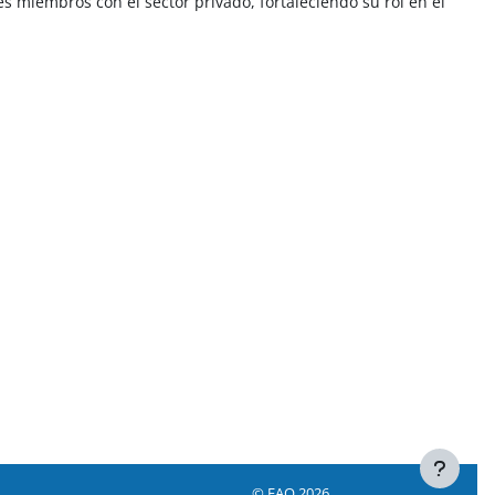
es miembros con el sector privado, fortaleciendo su rol en el
© FAO 2026