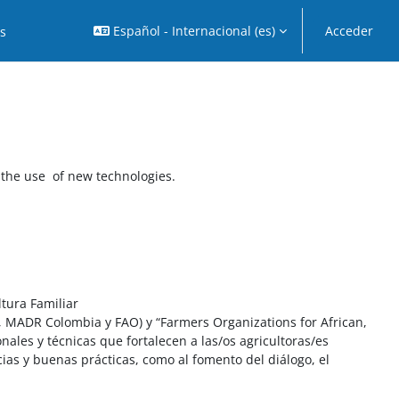
Español - Internacional ‎(es)‎
Acceder
os
the use of new technologies.
ltura Familiar
, MADR Colombia y FAO) y “Farmers Organizations for African,
les y técnicas que fortalecen a las/os agricultoras/es
ias y buenas prácticas, como al fomento del diálogo, el