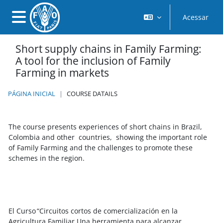
Ir para o conteúdo principal
Acessar
Painel lateral
Short supply chains in Family Farming:
A tool for the inclusion of Family
Farming in markets
PÁGINA INICIAL
COURSE DATAILS
The course presents experiences of short chains in Brazil,
Colombia and other countries, showing the important role
of Family Farming and the challenges to promote these
schemes in the region.
El Curso “Circuitos cortos de comercialización en la
Agricultura Familiar Una herramienta para alcanzar