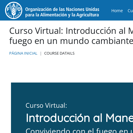
Ir para o conteúdo principal
Home
Cu
Curso Virtual: Introducción al 
fuego en un mundo cambiant
PÁGINA INICIAL
COURSE DATAILS
Curso regional sobre Manejo Integral del Fuego: cooperación 
Curso Virtual:
Introducción al Mane
Conviviendo con el fuego en