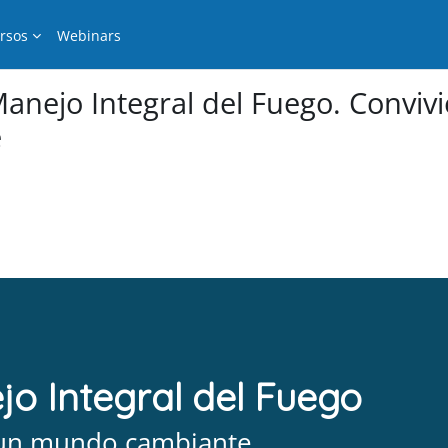
rsos
Webinars
Manejo Integral del Fuego. Conviv
e
amazónica, gestión de incendios, prácticas locales, enfoque de gén
jo Integral del Fuego
 un mundo cambiante