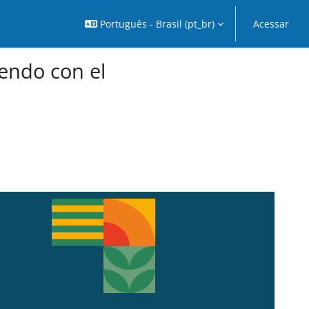
Português - Brasil ‎(pt_br)‎
Acessar
iendo con el
ero y estrategias integrales.