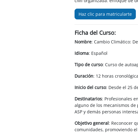
civil organizada: enfoque de d
Haz clic para matricularte
Ficha del Curso:
Nombre
: Cambio Climático: De
Idioma
: Español
Tipo de curso
: Curso de autoa
Duración
: 12 horas cronológic
Inicio del curso
: Desde el 25 d
Destinatarios
:
Profesionales en
alguno de los mecanismos de p
ASP y demás personas interesad
Objetivo general
:
Reconocer qué
comunidades, promoviendo el t