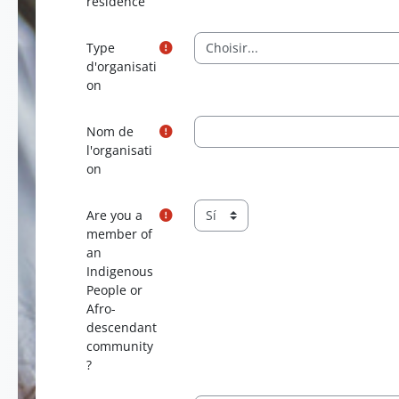
résidence
Type
d'organisati
on
Nom de
l'organisati
on
Are you a
member of
an
Indigenous
People or
Afro-
descendant
community
?