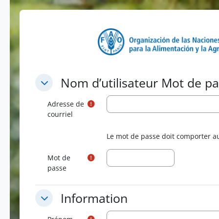
Passer au contenu principal
Nom d’utilisateur Mot de passe
Nom d’utilisateur Mot de p
Nom d’utilisateur Mot de passe
Adresse de
courriel
Le mot de passe doit comporter au
Mot de
passe
Information
Information
Information