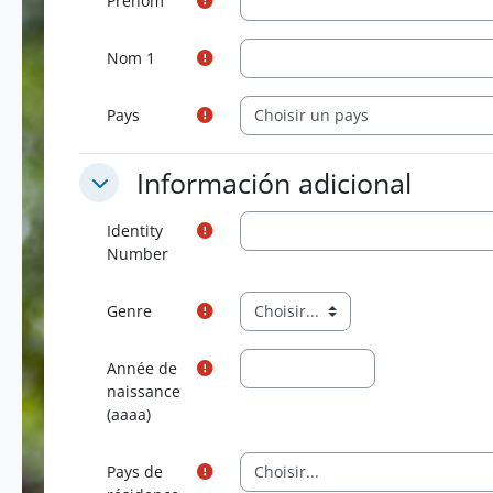
Prénom
Nom 1
Pays
Información adicional
Información adicional
Información adicional
Identity
Number
Genre
Année de
naissance
(aaaa)
Pays de